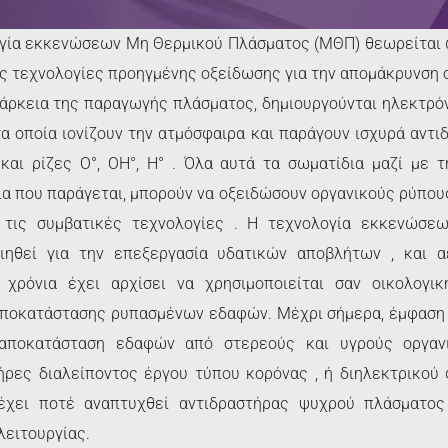
enhance
accessibility.
γία εκκενώσεων Μη Θερμικού Πλάσματος (ΜΘΠ) θεωρείται ω
ς τεχνολογίες προηγμένης οξείδωσης για την απομάκρυνση 
ιάρκεια της παραγωγής πλάσματος, δημιουργούνται ηλεκτρό
τα οποία ιονίζουν την ατμόσφαιρα και παράγουν ισχυρά αντι
και ρίζες O°, OH°, H° . Όλα αυτά τα σωματίδια μαζί με 
ία που παράγεται, μπορούν να οξειδώσουν οργανικούς ρύπου
 τις συμβατικές τεχνολογίες . Η τεχνολογία εκκενώσ
ιηθεί για την επεξεργασία υδατικών αποβλήτων , και α
 χρόνια έχει αρχίσει να χρησιμοποιείται σαν οικολογικ
ποκατάστασης ρυπασμένων εδαφών. Μέχρι σήμερα, έμφαση 
 αποκατάσταση εδαφών από στερεούς και υγρούς οργαν
ήρες διαλείποντος έργου τύπου κορόνας , ή διηλεκτρικού
έχει ποτέ αναπτυχθεί αντιδραστήρας ψυχρού πλάσματος
λειτουργίας.