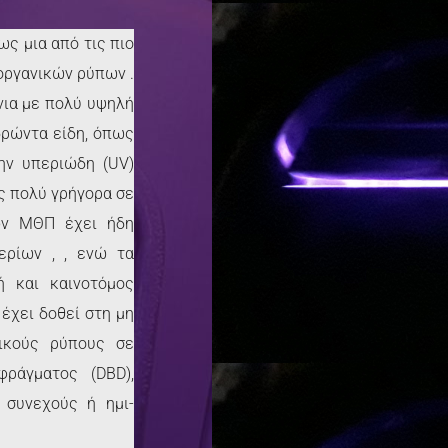
ς μια από τις πιο
οργανικών ρύπων .
νια με πολύ υψηλή
δρώντα είδη, όπως
την υπεριώδη (UV)
ς πολύ γρήγορα σε
εων ΜΘΠ έχει ήδη
ερίων , , ενώ τα
ή και καινοτόμος
έχει δοθεί στη μη
ικούς ρύπους σε
 φράγματος (DBD),
 συνεχούς ή ημι-